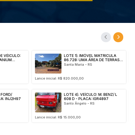
DE VÉICULO:
LOTE 1). IMÓVEL MATRICULA
TANIUM
86.728: UMA ÁREA DE TERRAS
ALIDA DE A C
COM 0,600 HECTARES (11,89%
Santa Maria - RS
ASSA FALIDA
DO IMÓVEL)
TDA
Lance inicial: R$ 820.000,00
L
: FORD/
LOTE 4). VEÍCULO: M. BENZ/ L
A: INJ2H97
608 D - PLACA: IGR4897
Santo Ângelo - RS
Lance inicial: R$ 15.000,00
L