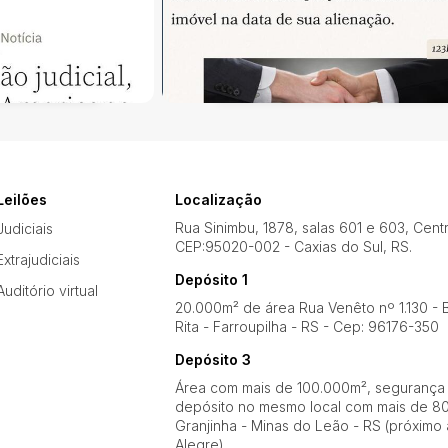
Leilões
Localização
Rua Sinimbu, 1878, salas 601 e 603, Cent
Judiciais
CEP:95020-002 - Caxias do Sul, RS.
Extrajudiciais
Depósito 1
Auditório virtual
20.000m² de área Rua Venêto nº 1.130 - B
Rita - Farroupilha - RS - Cep: 96176-350
Depósito 3
Área com mais de 100.000m², segurança
depósito no mesmo local com mais de 80
Granjinha - Minas do Leão - RS (próximo 
Alegre)