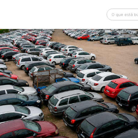
Busca por palavra-chave
Categoria
Bairro
Comitente