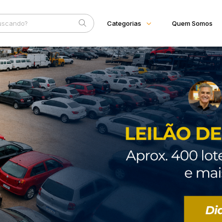
Categorias
Quem Somos
Diversos
Home
Subcategoria
Esta
Bens diversos
Eventos
Imóveis
Fale Conosco
Apartamentos
Casas
Faixa
Ponto Comercial
Judiciais
Extrajudiciais
Rural
R$
Terreno
Vaga de Garagem
Máquinas
Máquinas Agrícolas
Máquinas Industriais
Máquinas Pesadas
Materiais/Equipamentos
Sucatas
Veículos
Aquáticos