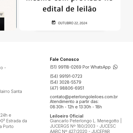
Fale Conosco
(51) 99118-0269 Por WhatsApp
ro -
(54) 99191-0723
(54) 3028-5579
(47) 98806-6951
airro Santa
contato@peterlongoleiloes.com.br
Atendimento a partir das:
08:30h - 12h e 13:30h - 18h
 24h e
Leiloeiro Oficial
0² Estrada da
Giancarlo Peterlongo L. Menegotto |
JUCERGS Nº 180/2003 - JUCESC
a Porto
AARC Nº 427/2020 - JUCEPAR