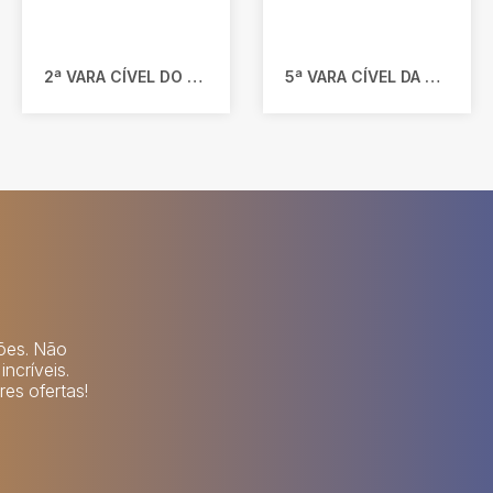
2ª VARA CÍVEL DO FORO REGIONAL DO SARANDI DA COMARCA DE PORTO ALEGRE/RS
5ª VARA CÍVEL DA COMARCA DE SÃO LEOPOLDO/RS
lões. Não
ncríveis.
es ofertas!