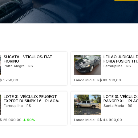
Caminhões
Carros
Motos
Ônibus
Outros
Reboque
SUCATA - VEÍCULOS: FIAT
LEILÃO JUDICIAL 
FIORINO
FORD/ FUSION TI
HYBRID - MASSA F
Porto Alegre - RS
Farroupilha - RS
COUROS LTDA - M
DE RR TAPETES L
R$ 1.750,00
Lance inicial: R$ 83.700,00
LOTE 3). VEÍCULO: PEUGEOT
LOTE 3). VEÍCULO
EXPERT BUSINPK 1.6 - PLACA:
RANGER XL - PLAC
JAD-5A94
Farroupilha - RS
Santa Maria - RS
 R$ 25.000,00
50%
Lance inicial: R$ 44.900,00