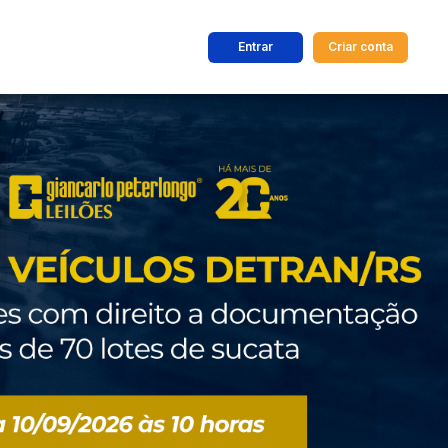
Entrar
Criar conta
dos
Cidade
 de valor
até
R$
Pesquisar