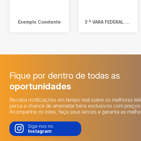
Exemplo Comitente
3 ª VARA FEDERAL DE CAXIAS DO SUL/RS
Fique por dentro de todas as
oportunidades
Receba notificações em tempo real sobre os melhores lei
perca a chance de arrematar bens exclusivos com preços i
Acompanhe os lotes, faça seus lances e garanta as melhor
Siga-nos no
Instagram