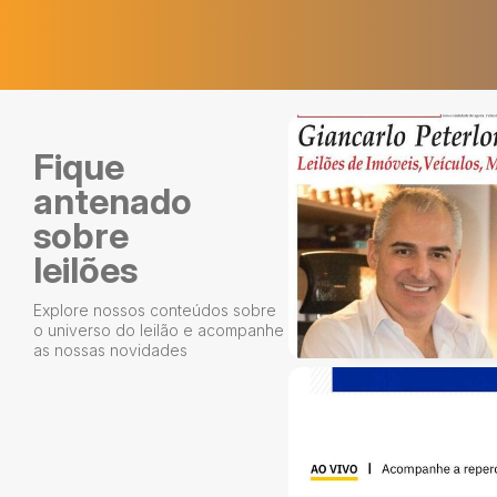
Fique
antenado
sobre
leilões
Explore nossos conteúdos sobre
o universo do leilão e acompanhe
as nossas novidades