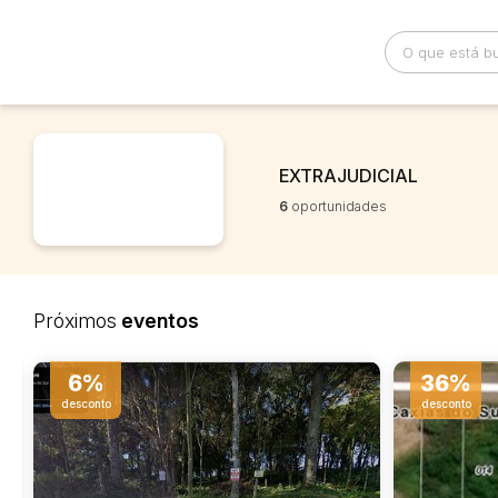
Busca por palavra-chave
Categoria
EXTRAJUDICIAL
6
oportunidades
Bairro
Comitente
Próximos
eventos
RETA
VENDA DIRETA
VENDA
36%
desconto