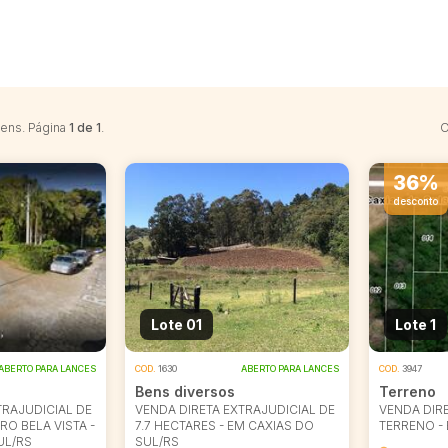
tens. Página
1 de 1
.
O
36%
desconto
Lote 01
Lote 1
ABERTO PARA LANCES
COD.
1630
ABERTO PARA LANCES
COD.
3947
Bens diversos
Terreno
TRAJUDICIAL DE
VENDA DIRETA EXTRAJUDICIAL DE
VENDA DIRE
RO BELA VISTA -
7.7 HECTARES - EM CAXIAS DO
TERRENO - 
UL/RS
SUL/RS