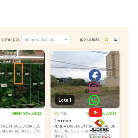
rdenar por:
Tipo da lista:
Lote 1
ABERTO PARA LANCES
COD.
4192
ABERTO PARA LANCES
Terreno
TA EXTRAJUDICIAL DE
VENDA DIRETA EXTRAJUDICIAL DE
EM CAXIAS DO SUL/RS
02 TERRENOS - EM CAXIAS DO
SUL/RS