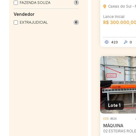
FAZENDA SOUZA
1
Caxias do Sul -
Vendedor
Lance Inicial
R$ 300.000,0
EXTRAJUDICIAL
6
423
0
Lote 1
COD.
4824
MÁQUINA
02 ESTEIRAS ROL