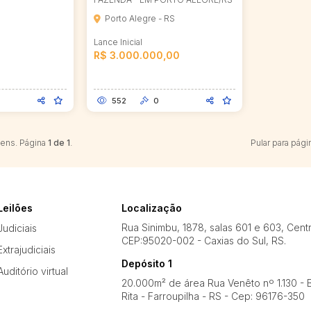
Porto Alegre - RS
Lance Inicial
R$ 3.000.000,00
552
0
tens. Página
1 de 1
.
Pular para pági
Leilões
Localização
Rua Sinimbu, 1878, salas 601 e 603, Cent
Judiciais
CEP:95020-002 - Caxias do Sul, RS.
Extrajudiciais
Depósito 1
Auditório virtual
20.000m² de área Rua Venêto nº 1.130 - B
Rita - Farroupilha - RS - Cep: 96176-350