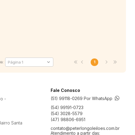
na:
1
Fale Conosco
(51) 99118-0269 Por WhatsApp
ro -
(54) 99191-0723
(54) 3028-5579
(47) 98806-6951
airro Santa
contato@peterlongoleiloes.com.br
Atendimento a partir das: