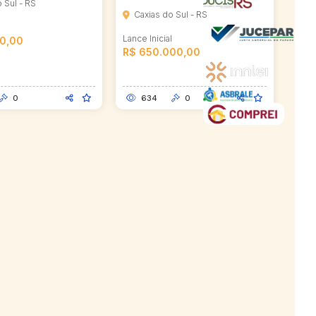
 Sul - RS
Caxias do Sul - RS
l
Lance Inicial
00,00
R$ 650.000,00
0
634
0