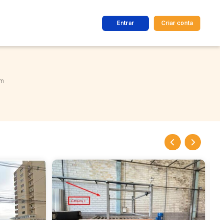
Entrar
Criar conta
dos
Cidade
em
 de valor
até
R$
Pesquisar
VENDA DIRETA