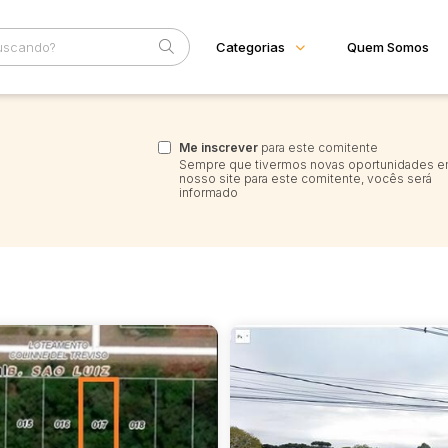
Categorias
Quem Somos
Diversos
Home
Subcategoria
Esta
Bens diversos
Me inscrever
para este comitente
Eventos
Sempre que tivermos novas oportunidades 
Imóveis
nosso site para este comitente, vocês será
Fale Conosco
Apartamentos
informado
Casas
Faixa
Ponto Comercial
Judiciais
Extrajudiciais
Rural
R$
Terreno
Vaga de Garagem
Materiais/Equipamentos
Sucata
 DIRETA
VENDA DIRETA
Trator/Máquina
MÁQUINA
Veículos
Caminhões
Carros
MOTO