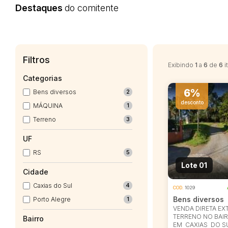
Destaques
do comitente
Filtros
Exibindo
1
a
6
de
6
i
Categorias
6%
Bens diversos
2
desconto
MÁQUINA
1
Terreno
3
UF
RS
5
Lote 01
Cidade
Caxias do Sul
4
COD.
1029
Bens diversos
Porto Alegre
1
VENDA DIRETA EX
TERRENO NO BAIR
Bairro
EM CAXIAS DO S