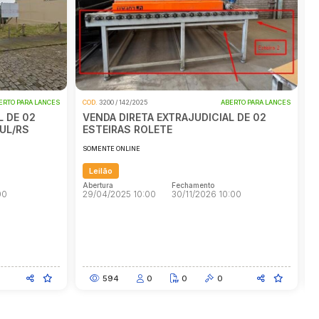
ABERTO PARA LANCES
COD.
3367 / 308/2025
ABERTO PARA LANCES
ICIAL DE 02
VENDA DIRETA EXTRAJUDICIAL DE
FAZENDA - EM PORTO ALEGRE/RS
SOMENTE ONLINE
Leilão
to
Abertura
Fechamento
026 10:00
17/09/2025 14:00
30/09/2026 18:00
to
Abertura
Fechamento
026 10:00
17/09/2025 14:00
30/09/2026 18:00
0
1692
0
1
0