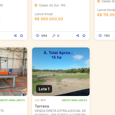
Caxias do
 RS
Caxias do Sul - RS
Lance Inicia
Lance Inicial
R$ 115.0
0
R$ 960.000,00
594
0
793
Lote 1
ABERTO PARA LANCES
COD.
5071
ABERTO PARA LANCES
Terreno
ETE
VENDA DIRETA EXTRAJUDICIAL DE
FAZENDA - EM PORTO ALEGRE/RS