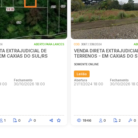
Ônibus
Outros
Reboque
 339/2024
ABERTO PARA LANCES
COD.
3200 / 142/2025
DIRETA EXTRAJUDICIAL DE 02
VENDA DIRETA EXTRAJUD
NOS - EM CAXIAS DO SUL/RS
ESTEIRAS ROLETE
ONLINE
SOMENTE ONLINE
Leilão
Fechamento
Abertura
Fechamen
24 18:00
30/10/2026 18:00
29/04/2025 10:00
30/11/2
Fechamento
Abertura
Fechamen
24 18:00
30/10/2026 18:00
29/04/2025 10:00
30/11/2
46
0
2
0
594
0
0