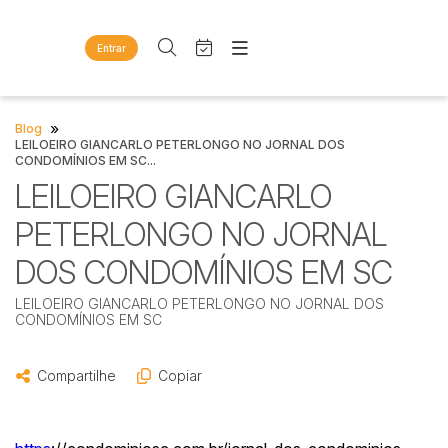
Entrar
Criar conta
Entrar
Site
Busca por palavra-chave
»
Blog
Agenda
Home
LEILOEIRO GIANCARLO PETERLONGO NO JORNAL DOS
CONDOMÍNIOS EM SC...
Quem Somos
Quem Somos
LEILOEIRO GIANCARLO
Categoria
Subcategoria
Eventos
Contato
Fale Conosco
PETERLONGO NO JORNAL
Busca por categoria
Estados
Cidade
DOS CONDOMÍNIOS EM SC
Diversos
Bens diversos
LEILOEIRO GIANCARLO PETERLONGO NO JORNAL DOS
Imóveis
CONDOMÍNIOS EM SC
Bairro
Comitente
Apartamentos
Casas
Compartilhe
Copiar
Judiciais
Extrajudiciais
Ponto Comercial
Faixa de valor
Rural
R$
R$
até