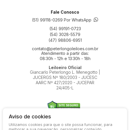
Fale Conosco
(51) 99118-0269 Por WhatsApp
(54) 99191-0723
(54) 3028-5579
(47) 98806-6951
contato@peterlongoleiloes.com.br
Atendimento a partir das:
08:30h - 12h e 13:30h - 18h
Leiloeiro Oficial
Giancarlo Peterlongo L. Menegotto |
JUCERGS Nº 180/2003 - JUCESC
AARC Nº 427/2020 - JUCEPAR
24/405-L
Aviso de cookies
Utilizamos cookies para que o site possa funcionar, para
© 2026-present - Todos os direitos reservados
melhorar a sua navegação, personalizar conteúdo