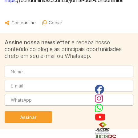
https
://condominiosc.com.br/jornal-dos-condominios
Terreno
Vaga de Garagem
Pesquisar
Máquinas
Compartilhe
Copiar
Máquinas Agrícolas
Máquinas Industriais
Assine nossa newsletter
e receba nosso
Máquinas Pesadas
conteúdo do blog e as principais oportunidades
direto em seu e-mail ou Whatsapp.
Materiais/Equipamentos
Sucatas
Veículos
Aquáticos
Caminhões
Carros
Motos
Ônibus
Assinar
Outros
Reboque