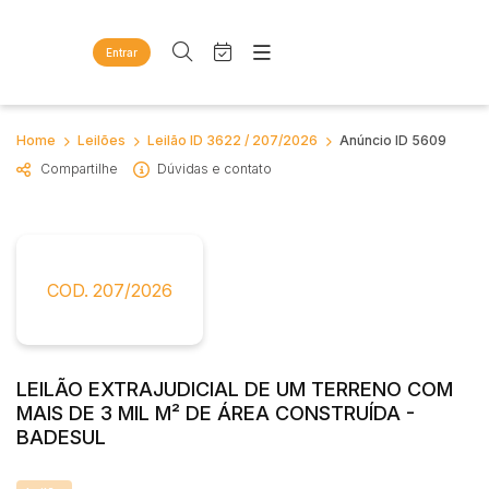
Entrar
Criar conta
Entrar
Site
Busca por palavra-chave
Home
Leilões
Leilão ID 3622 / 207/2026
Anúncio ID 5609
Agenda
Home
Compartilhe
Dúvidas e contato
Quem Somos
Quem Somos
Categoria
Subcategoria
Eventos
Contato
Fale Conosco
Busca por categoria
Estados
Cidade
COD. 207/2026
Diversos
Bens diversos
Imóveis
Bairro
Comitente
Apartamentos
LEILÃO EXTRAJUDICIAL DE UM TERRENO COM
Casas
MAIS DE 3 MIL M² DE ÁREA CONSTRUÍDA -
Judiciais
Extrajudiciais
Ponto Comercial
BADESUL
Faixa de valor
Rural
R$
R$
até