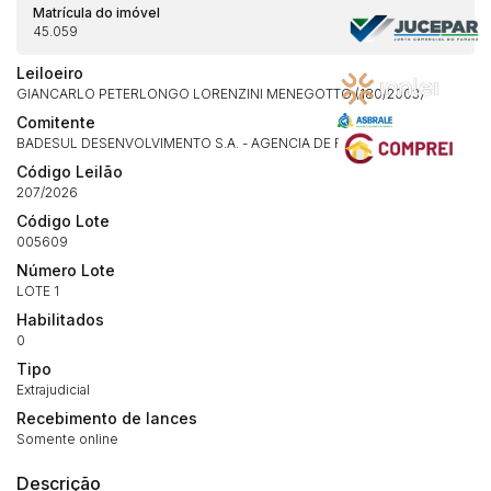
Matrícula do imóvel
45.059
Leiloeiro
GIANCARLO PETERLONGO LORENZINI MENEGOTTO (180/2003)
Comitente
BADESUL DESENVOLVIMENTO S.A. - AGENCIA DE FOMENTO/RS
Código Leilão
207/2026
Código Lote
005609
Número Lote
LOTE 1
Habilitados
0
Tipo
Extrajudicial
Recebimento de lances
Somente online
Descrição