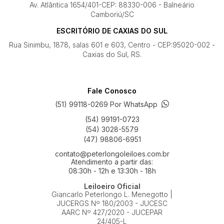
Av. Atlântica 1654/401-CEP: 88330-006 - Balneário
Camboriú/SC
ESCRITÓRIO DE CAXIAS DO SUL
Rua Sinimbu, 1878, salas 601 e 603, Centro - CEP:95020-002 -
Caxias do Sul, RS.
Fale Conosco
(51) 99118-0269 Por WhatsApp
(54) 99191-0723
(54) 3028-5579
(47) 98806-6951
contato@peterlongoleiloes.com.br
Atendimento a partir das:
08:30h - 12h e 13:30h - 18h
Leiloeiro Oficial
Giancarlo Peterlongo L. Menegotto |
JUCERGS Nº 180/2003 - JUCESC
AARC Nº 427/2020 - JUCEPAR
24/405-L