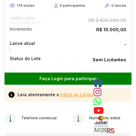
178
visitas
0
participantes
0
lances
Leilão Único
R$ 3.420.000,00
23/07/2026 10:00
Incremento
R$ 10.000,00
Lance atual
-
-
Status do Lote
Sem Licitantes
Faça Login
para participar
Leia atentamente o
Edital de Leilão
Telefone comercial:
Número do edital