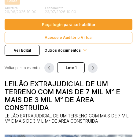
Leilão
Terreno
Abertura
Fechamento
26/06/2026 10:00
Vaga de Garagem
23/07/2026 10:00
Pesquisar
Máquinas
Faça login
para se habilitar
Máquinas Agrícolas
Máquinas Industriais
Acesse o Auditório Virtual
Máquinas Pesadas
Ver Edital
Outros documentos
Materiais/Equipamentos
Sucatas
Voltar para o evento
Veículos
Aquáticos
LEILÃO EXTRAJUDICIAL DE UM
Caminhões
TERRENO COM MAIS DE 7 MIL M² E
Carros
MAIS DE 3 MIL M² DE ÁREA
Motos
CONSTRUÍDA
Ônibus
LEILÃO EXTRAJUDICIAL DE UM TERRENO COM MAIS DE 7 MIL
M² E MAIS DE 3 MIL M² DE ÁREA CONSTRUÍDA
Outros
Reboque