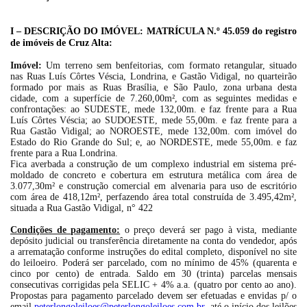
I – DESCRIÇÃO DO IMÓVEL: MATRÍCULA N.º 45.059 do registro
de imóveis de Cruz Alta:
Habilite-se para efetuar lances ou
Imóvel:
Um terreno sem benfeitorias, com formato retangular, situado
Histórico de Propostas
propostas
Envie sua Proposta
nas Ruas Luís Côrtes Véscia, Londrina, e Gastão Vidigal, no quarteirão
formado por mais as Ruas Brasília, e São Paulo, zona urbana desta
(Art. 895, CPC)
Data
Usuário
Valor
cidade, com a superfície de 7.260,00m², com as seguintes medidas e
confrontações: ao SUDESTE, mede 132,00m. e faz frente para a Rua
14/04/2025 18:43:11
TIAGOFELIPE
R$ 1,00
Luís Côrtes Véscia; ao SUDOESTE, mede 55,00m. e faz frente para a
Rua Gastão Vidigal; ao NOROESTE, mede 132,00m. com imóvel do
Clique aqui para fazer login
14/04/2025 18:43:11
TIAGOFELIPE
R$ 1,00
Estado do Rio Grande do Sul; e, ao NORDESTE, mede 55,00m. e faz
frente para a Rua Londrina.
14/04/2025 18:43:11
TIAGOFELIPE
R$ 1,00
Fica averbada a construção de um complexo industrial em sistema pré-
moldado de concreto e cobertura em estrutura metálica com área de
3.077,30m² e construção comercial em alvenaria para uso de escritório
com área de 418,12m², perfazendo área total construída de 3.495,42m²,
situada a Rua Gastão Vidigal, n° 422
Condições de pagamento:
o preço deverá ser pago à vista, mediante
depósito judicial ou transferência
diretamente na conta do vendedor, após
a arrematação
conforme instruções do edital completo, disponível no site
do leiloeiro. Poderá ser parcelado, com no mínimo de 45% (quarenta e
cinco por cento) de entrada. Saldo em 30 (trinta) parcelas mensais
consecutivas corrigidas pela SELIC + 4% a.a. (quatro por cento ao ano).
Propostas para pagamento parcelado devem ser efetuadas e envidas p/ o
email
peterlongoleiloes@peterlongoleiloes.com.br
até o início dos leilões