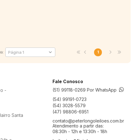
na:
1
Fale Conosco
(51) 99118-0269 Por WhatsApp
ro -
(54) 99191-0723
(54) 3028-5579
(47) 98806-6951
airro Santa
contato@peterlongoleiloes.com.br
Atendimento a partir das:
08:30h - 12h e 13:30h - 18h