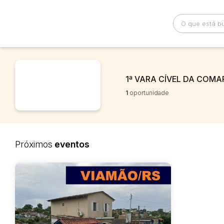
Busca por palavra-chave
Categoria
1ª VARA CÍVEL DA COMA
1
oportunidade
Bairro
Comitente
Próximos
eventos