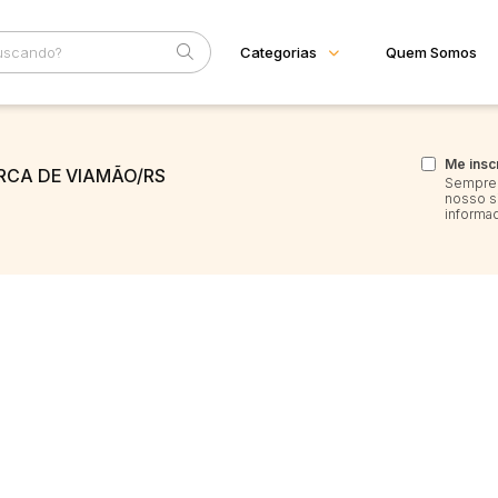
Categorias
Quem Somos
Diversos
Home
Subcategoria
Esta
Bens diversos
Me insc
RCA DE VIAMÃO/RS
Eventos
Sempre 
Imóveis
nosso s
Fale Conosco
Apartamentos
informa
Casas
Faixa
Ponto Comercial
Judiciais
Extrajudiciais
Rural
R$
Terreno
Vaga de Garagem
Máquinas
Máquinas Agrícolas
Máquinas Industriais
Máquinas Pesadas
Materiais/Equipamentos
Sucatas
Veículos
Aquáticos