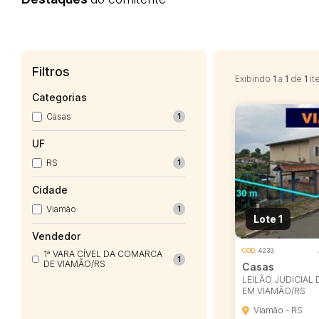
Filtros
Exibindo
1
a
1
de
1
it
Categorias
Casas
1
UF
RS
1
Cidade
Viamão
1
Lote 1
Vendedor
COD.
4233
1ª VARA CÍVEL DA COMARCA
1
DE VIAMÃO/RS
Casas
LEILÃO JUDICIAL
EM VIAMÃO/RS
Viamão - RS