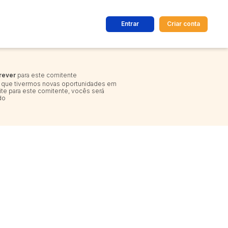
Entrar
Criar conta
dos
Cidade
rever
para este comitente
que tivermos novas oportunidades em
ite para este comitente, vocês será
do
 de valor
até
R$
Pesquisar