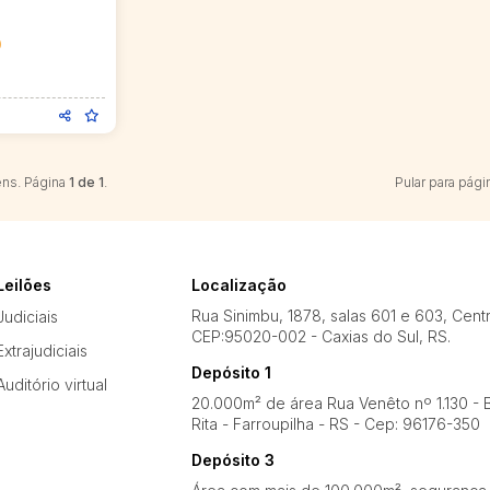
0
ens. Página
1 de 1
.
Pular para pági
Leilões
Localização
Rua Sinimbu, 1878, salas 601 e 603, Cent
Judiciais
CEP:95020-002 - Caxias do Sul, RS.
Extrajudiciais
Depósito 1
Auditório virtual
20.000m² de área Rua Venêto nº 1.130 - B
Rita - Farroupilha - RS - Cep: 96176-350
Depósito 3