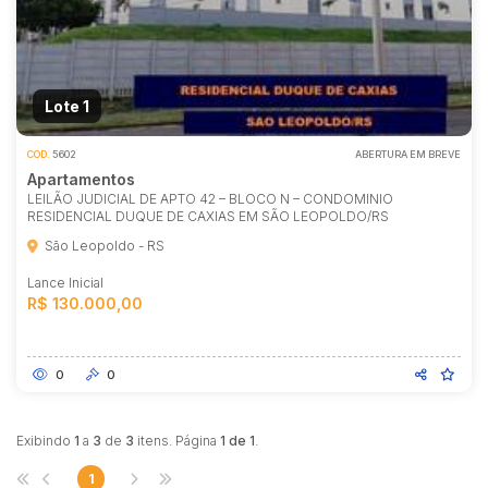
Lote 1
COD.
5602
ABERTURA EM BREVE
Apartamentos
LEILÃO JUDICIAL DE APTO 42 – BLOCO N – CONDOMINIO
RESIDENCIAL DUQUE DE CAXIAS EM SÃO LEOPOLDO/RS
São Leopoldo - RS
Lance Inicial
R$ 130.000,00
0
0
Exibindo
1
a
3
de
3
itens. Página
1 de 1
.
1