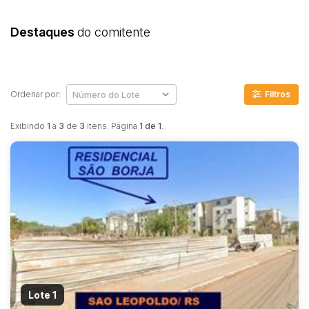
Destaques
do comitente
Ordenar por:
Filtros
Exibindo
1
a
3
de
3
itens. Página
1 de 1
.
Lote 1