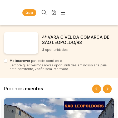
Entrar
Criar conta
Entrar
Site
Busca por palavra-chave
Agenda
4ª VARA CÍVEL DA COMARCA DE
Home
SÃO LEOPOLDO/RS
Quem Somos
Quem Somos
3
oportunidades
Categoria
Subcategoria
Eventos
Contato
Fale Conosco
Me inscrever
Busca por categoria
para este comitente
Sempre que tivermos novas oportunidades em nosso site para
Estados
Cidade
este comitente, vocês será informado
Diversos
Bens diversos
Imóveis
Bairro
Comitente
Próximos
eventos
Apartamentos
Casas
Judiciais
Extrajudiciais
Ponto Comercial
Faixa de valor
Rural
R$
R$
até