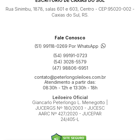
ESCRITÓRIO DE CAXIAS DO SUL
Rua Sinimbu, 1878, salas 601 e 603, Centro - CEP:95020-002 -
Caxias do Sul, RS.
Fale Conosco
(51) 99118-0269 Por WhatsApp
(54) 99191-0723
(54) 3028-5579
(47) 98806-6951
contato@peterlongoleiloes.com.br
Atendimento a partir das:
08:30h - 12h e 13:30h - 18h
Leiloeiro Oficial
Giancarlo Peterlongo L. Menegotto |
JUCERGS Nº 180/2003 - JUCESC
AARC Nº 427/2020 - JUCEPAR
24/405-L