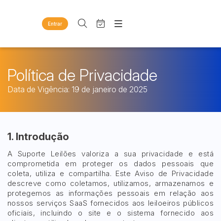
Entrar
Criar conta
Entrar
Site
Busca por palavra-chave
Agenda
Home
Política de Privacidade
Quem Somos
Quem Somos
Data de Vigência: 19 de janeiro de 2025
Categoria
Subcategoria
Eventos
Contato
Fale Conosco
Busca por categoria
Estados
Cidade
Diversos
1. Introdução
Bens diversos
A Suporte Leilões valoriza a sua privacidade e está
Imóveis
Bairro
Comitente
comprometida em proteger os dados pessoais que
Apartamentos
coleta, utiliza e compartilha. Este Aviso de Privacidade
Casas
descreve como coletamos, utilizamos, armazenamos e
Judiciais
Extrajudiciais
protegemos as informações pessoais em relação aos
Ponto Comercial
nossos serviços SaaS fornecidos aos leiloeiros públicos
Faixa de valor
Rural
oficiais, incluindo o site e o sistema fornecido aos
R$
R$
até