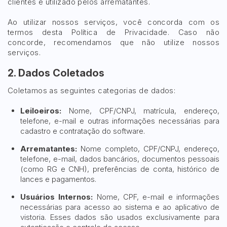
clientes e utilizado pelos arrematantes.
Terreno
Vaga de Garagem
Ao utilizar nossos serviços, você concorda com os
Pesquisar
termos desta Política de Privacidade. Caso não
Máquinas
concorde, recomendamos que não utilize nossos
Máquinas Agrícolas
serviços.
Máquinas Industriais
2. Dados Coletados
Máquinas Pesadas
Coletamos as seguintes categorias de dados:
Materiais/Equipamentos
Sucatas
Leiloeiros:
Nome, CPF/CNPJ, matrícula, endereço,
Veículos
telefone, e-mail e outras informações necessárias para
Aquáticos
cadastro e contratação do software.
Caminhões
Arrematantes:
Nome completo, CPF/CNPJ, endereço,
Carros
telefone, e-mail, dados bancários, documentos pessoais
(como RG e CNH), preferências de conta, histórico de
Motos
lances e pagamentos.
Ônibus
Usuários Internos:
Nome, CPF, e-mail e informações
Outros
necessárias para acesso ao sistema e ao aplicativo de
vistoria. Esses dados são usados exclusivamente para
Reboque