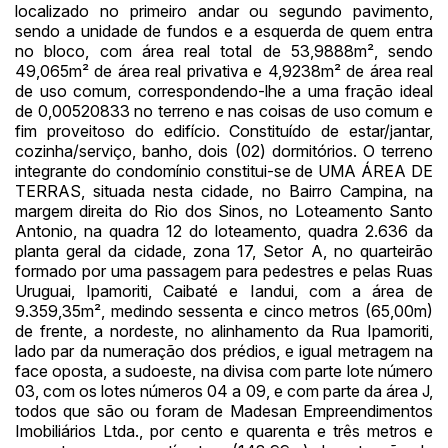
14/04/2025 18:43:11
TIAGOFELIPE
R$ 1,00
localizado no primeiro andar ou segundo pavimento,
sendo a unidade de fundos e a esquerda de quem entra
14/04/2025 18:43:11
TIAGOFELIPE
R$ 1,00
no bloco, com área real total de 53,9888m², sendo
49,065m² de área real privativa e 4,9238m² de área real
de uso comum, correspondendo-lhe a uma fração ideal
de 0,00520833 no terreno e nas coisas de uso comum e
fim proveitoso do edifício. Constituído de estar/jantar,
cozinha/serviço, banho, dois (02) dormitórios. O terreno
integrante do condomínio constitui-se de UMA ÁREA DE
TERRAS, situada nesta cidade, no Bairro Campina, na
margem direita do Rio dos Sinos, no Loteamento Santo
Antonio, na quadra 12 do loteamento, quadra 2.636 da
planta geral da cidade, zona 17, Setor A, no quarteirão
formado por uma passagem para pedestres e pelas Ruas
Uruguai, Ipamoriti, Caibaté e Iandui, com a área de
9.359,35m², medindo sessenta e cinco metros (65,00m)
de frente, a nordeste, no alinhamento da Rua Ipamoriti,
lado par da numeração dos prédios, e igual metragem na
face oposta, a sudoeste, na divisa com parte lote número
03, com os lotes números 04 a 09, e com parte da área J,
todos que são ou foram de Madesan Empreendimentos
Imobiliários Ltda., por cento e quarenta e três metros e