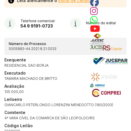
Leia atentamente o
Edital de Leilão
Telefone comercial:
Número do edital
54 9 9191-0723
Número do Processo
5005883-44.2021.8.21.0033
Copiar
Exequente
RESIDENCIAL SAO BORJA
Executado
TAMARA MACHADO DE BRITTO
Avaliação
105.000,00
Leiloeiro
GIANCARLO PETERLONGO LORENZINI MENEGOTTO (180/2003)
Comitente
4ª VARA CÍVEL DA COMARCA DE SÃO LEOPOLDO/RS
Código Leilão