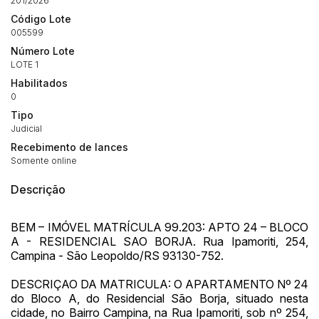
201/2026
Código Lote
005599
Número Lote
LOTE 1
Habilitados
0
Tipo
Judicial
Recebimento de lances
Somente online
Descrição
BEM – IMÓVEL MATRÍCULA 99.203: APTO 24 – BLOCO
Habilite-se para efetuar lances ou
A - RESIDENCIAL SAO BORJA. Rua Ipamoriti, 254,
Histórico de Propostas
propostas
Envie sua Proposta
Campina - São Leopoldo/RS 93130-752.
(Art. 895, CPC)
Data
Usuário
Valor
DESCRIÇAO DA MATRICULA: O APARTAMENTO Nº 24
do Bloco A, do Residencial São Borja, situado nesta
14/04/2025 18:43:11
TIAGOFELIPE
R$ 1,00
cidade, no Bairro Campina, na Rua Ipamoriti, sob nº 254,
Clique aqui para fazer login