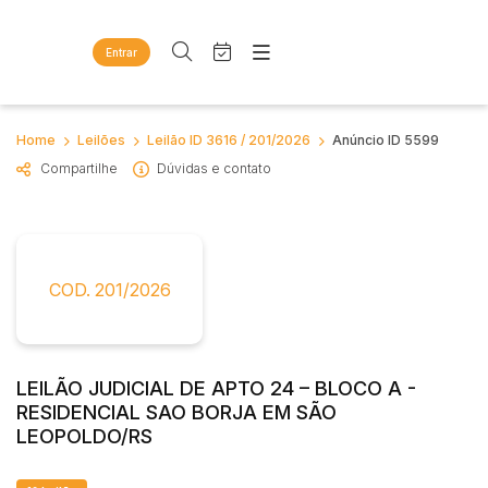
Entrar
Criar conta
Entrar
Site
Busca por palavra-chave
Home
Leilões
Leilão ID 3616 / 201/2026
Anúncio ID 5599
Agenda
Home
Compartilhe
Dúvidas e contato
Quem Somos
Quem Somos
Categoria
Subcategoria
Eventos
Contato
Fale Conosco
Busca por categoria
Estados
Cidade
COD. 201/2026
Diversos
Bens diversos
Imóveis
Bairro
Comitente
Apartamentos
LEILÃO JUDICIAL DE APTO 24 – BLOCO A -
Casas
RESIDENCIAL SAO BORJA EM SÃO
Judiciais
Extrajudiciais
Ponto Comercial
LEOPOLDO/RS
Faixa de valor
Rural
R$
R$
até