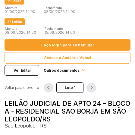
1ª Leilão
Terreno
Abertura
Fechamento
01/09/2026 14:00
Vaga de Garagem
08/09/2026 14:00
Pesquisar
Máquinas
2ª Leilão
Máquinas Agrícolas
Abertura
Fechamento
08/09/2026 14:00
15/09/2026 14:00
Máquinas Industriais
Faça login
para se habilitar
Máquinas Pesadas
Materiais/Equipamentos
Acesse o Auditório Virtual
Sucatas
Veículos
Ver Edital
Outros documentos
Aquáticos
Caminhões
Voltar para o evento
Carros
LEILÃO JUDICIAL DE APTO 24 – BLOCO
Motos
A - RESIDENCIAL SAO BORJA EM SÃO
Ônibus
LEOPOLDO/RS
Outros
São Leopoldo - RS
Reboque