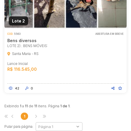
Lote 2
COD.
5563
ABERTURA EM BREVE
Bens diversos
LOTE 2).: BENS MÓVEIS:
Santa Maria - RS
Lance Inicial
R$ 116.545,00
42
0
Exibindo
1
a
11
de
11
itens. Página
1 de 1
.
1
Pular para página: