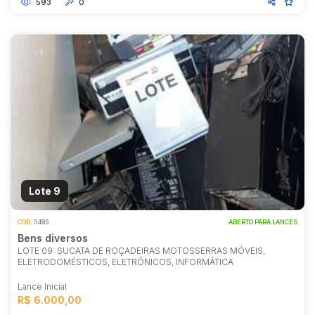
593
0
Lote 9
COD.
5495
ABERTO PARA LANCES
Bens diversos
LOTE 09: SUCATA DE ROÇADEIRAS MOTOSSERRAS MÓVEIS,
ELETRODOMÉSTICOS, ELETRÔNICOS, INFORMÁTICA
Lance Inicial
R$ 6.000,00