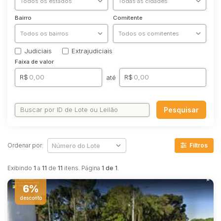
Terreno
Bairro
Comitente
Vaga de Garagem
Materiais/Equipamentos
Sucata
Judiciais
Extrajudiciais
Trator/Máquina
Faixa de valor
MÁQUINA
R$
R$
até
Veículos
Caminhões
Carros
Pesquisar
MOTO
Ônibus
Ordenar por:
Filtros
Outros
Reboque
Exibindo
1
a
11
de
11
itens. Página
1 de 1
.
6%
desconto