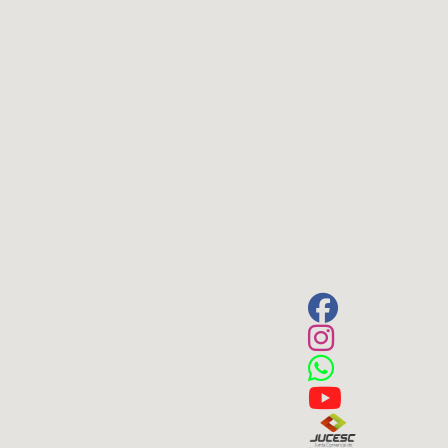
Terreno
Vaga de Garagem
Máquinas
Pesquisar
Máquinas Agrícolas
Máquinas Industriais
Máquinas Pesadas
Materiais/Equipamentos
Sucatas
Veículos
Aquáticos
Caminhões
Carros
Motos
Ônibus
Outros
Reboque