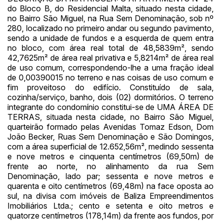
do Bloco B, do Residencial Malta, situado nesta cidade,
14/04/2025 18:43:11
TIAGOFELIPE
R$ 1,00
no Bairro São Miguel, na Rua Sem Denominação, sob nº
280, localizado no primeiro andar ou segundo pavimento,
sendo a unidade de fundos e a esquerda de quem entra
no bloco, com área real total de 48,5839m², sendo
42,7625m² de área real privativa e 5,8214m² de área real
de uso comum, correspondendo-lhe a uma fração ideal
de 0,00390015 no terreno e nas coisas de uso comum e
fim proveitoso do edifício. Constituído de sala,
cozinha/serviço, banho, dois (02) dormitórios. O terreno
integrante do condomínio constitui-se de UMA ÁREA DE
TERRAS, situada nesta cidade, no Bairro São Miguel,
quarteirão formado pelas Avenidas Tomaz Edson, Dom
João Becker, Ruas Sem Denominação e São Domingos,
com a área superficial de 12.652,56m², medindo sessenta
e nove metros e cinquenta centímetros (69,50m) de
frente ao norte, no alinhamento da rua Sem
Denominação, lado par; sessenta e nove metros e
quarenta e oito centímetros (69,48m) na face oposta ao
sul, na divisa com imóveis de Baliza Empreendimentos
Imobiliários Ltda.; cento e setenta e oito metros e
quatorze centímetros (178,14m) da frente aos fundos, por