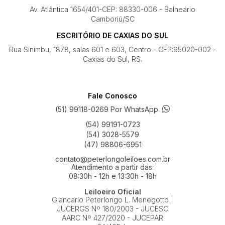
Av. Atlântica 1654/401-CEP: 88330-006 - Balneário
Camboriú/SC
ESCRITÓRIO DE CAXIAS DO SUL
Rua Sinimbu, 1878, salas 601 e 603, Centro - CEP:95020-002 -
Caxias do Sul, RS.
Fale Conosco
(51) 99118-0269 Por WhatsApp
(54) 99191-0723
(54) 3028-5579
(47) 98806-6951
contato@peterlongoleiloes.com.br
Atendimento a partir das:
08:30h - 12h e 13:30h - 18h
Leiloeiro Oficial
Giancarlo Peterlongo L. Menegotto |
JUCERGS Nº 180/2003 - JUCESC
AARC Nº 427/2020 - JUCEPAR