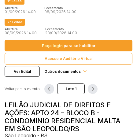
1ª Leilão
Terreno
Abertura
Fechamento
01/09/2026 14:00
Vaga de Garagem
08/09/2026 14:00
Pesquisar
Máquinas
2ª Leilão
Máquinas Agrícolas
Abertura
Fechamento
08/09/2026 14:00
28/09/2026 14:00
Máquinas Industriais
Faça login
para se habilitar
Máquinas Pesadas
Materiais/Equipamentos
Acesse o Auditório Virtual
Sucatas
Veículos
Ver Edital
Outros documentos
Aquáticos
Caminhões
Voltar para o evento
Carros
LEILÃO JUDICIAL DE DIREITOS E
Motos
AÇÕES: APTO 24 – BLOCO B -
Ônibus
CONDOMINIO RESIDENCIAL MALTA
Outros
EM SÃO LEOPOLDO/RS
Reboque
São Leopoldo - RS