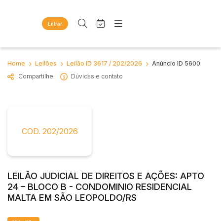
Entrar
Criar conta
Entrar
Site
Busca por palavra-chave
Home
Leilões
Leilão ID 3617 / 202/2026
Anúncio ID 5600
Agenda
Home
Compartilhe
Dúvidas e contato
Quem Somos
Quem Somos
Categoria
Subcategoria
Eventos
Contato
Fale Conosco
Busca por categoria
Estados
Cidade
COD. 202/2026
Diversos
Bens diversos
Imóveis
Bairro
Comitente
Apartamentos
LEILÃO JUDICIAL DE DIREITOS E AÇÕES: APTO
Casas
24 – BLOCO B - CONDOMINIO RESIDENCIAL
Judiciais
Extrajudiciais
Ponto Comercial
MALTA EM SÃO LEOPOLDO/RS
Faixa de valor
Rural
R$
R$
até