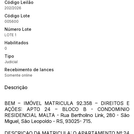
Código Leilão
202/2026
Código Lote
005600
Número Lote
LOTE 1
Habilitados
0
Tipo
Judicial
Recebimento de lances
Somente online
Descrição
Habilite-se para efetuar lances ou
Histórico de Propostas
propostas
Envie sua Proposta
BEM – IMÓVEL MATRICULA 92.358 – DIREITOS E
AÇÕES: APTO 24 – BLOCO B - CONDOMINIO
(Art. 895, CPC)
Data
Usuário
Valor
RESIDENCIAL MALTA - Rua Bertholino Link, 280 - São
14/04/2025 18:43:11
TIAGOFELIPE
R$ 1,00
Miguel, São Leopoldo - RS, 93025- 715.
Clique aqui para fazer login
14/04/2025 18:43:11
TIAGOFELIPE
R$ 1,00
DESCRIÇAO DA MATRICULA: O APARTAMENTO Nº 24