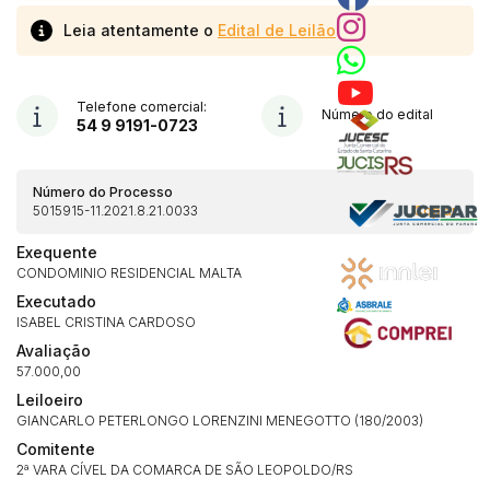
Leia atentamente o
Edital de Leilão
Telefone comercial:
Número do edital
54 9 9191-0723
Número do Processo
5015915-11.2021.8.21.0033
Copiar
Exequente
CONDOMINIO RESIDENCIAL MALTA
Executado
ISABEL CRISTINA CARDOSO
Avaliação
57.000,00
Leiloeiro
GIANCARLO PETERLONGO LORENZINI MENEGOTTO (180/2003)
Comitente
2ª VARA CÍVEL DA COMARCA DE SÃO LEOPOLDO/RS