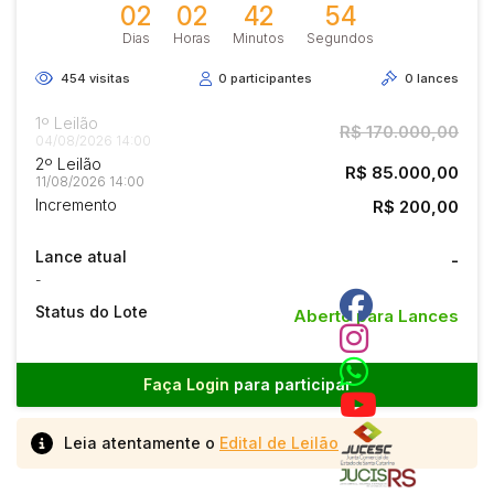
02
02
42
53
Dias
Horas
Minutos
Segundos
454
visitas
0
participantes
0
lances
1º Leilão
R$ 170.000,00
04/08/2026 14:00
2º Leilão
R$ 85.000,00
11/08/2026 14:00
Incremento
R$ 200,00
Lance atual
-
-
Status do Lote
Aberto para Lances
Faça Login
para participar
Leia atentamente o
Edital de Leilão