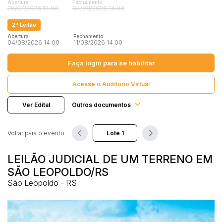
Abertura
Fechamento
Terreno
28/07/2026 14:00
04/08/2026 14:00
Vaga de Garagem
2ª Leilão
Pesquisar
Máquinas
Abertura
Fechamento
04/08/2026 14:00
11/08/2026 14:00
Máquinas Agrícolas
Máquinas Industriais
Faça login
para se habilitar
Máquinas Pesadas
Acesse o Auditório Virtual
Materiais/Equipamentos
Sucatas
Ver Edital
Outros documentos
Veículos
Aquáticos
Voltar para o evento
Caminhões
Carros
LEILÃO JUDICIAL DE UM TERRENO EM
Motos
SÃO LEOPOLDO/RS
São Leopoldo - RS
Ônibus
Outros
Reboque