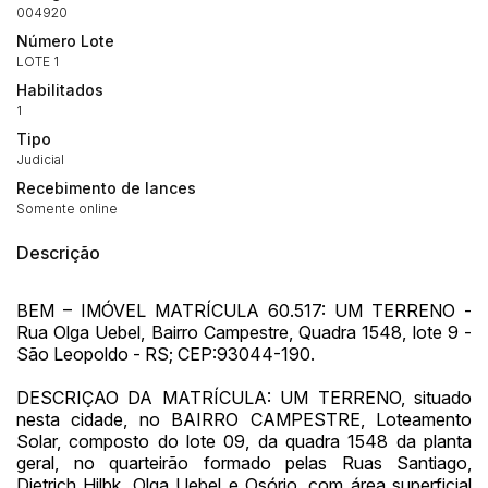
004920
Número Lote
LOTE 1
Habilitados
Habilite-se para efetuar lances ou
1
Histórico de Propostas
propostas
Envie sua Proposta
Tipo
(Art. 895, CPC)
Data
Usuário
Valor
Judicial
Recebimento de lances
14/04/2025 18:43:11
TIAGOFELIPE
R$ 1,00
Somente online
Clique aqui para fazer login
14/04/2025 18:43:11
TIAGOFELIPE
R$ 1,00
Descrição
14/04/2025 18:43:11
TIAGOFELIPE
R$ 1,00
BEM – IMÓVEL MATRÍCULA 60.517: UM TERRENO -
Rua Olga Uebel, Bairro Campestre, Quadra 1548, lote 9 -
São Leopoldo - RS; CEP:93044-190.
DESCRIÇAO DA MATRÍCULA: UM TERRENO, situado
nesta cidade, no BAIRRO CAMPESTRE, Loteamento
Solar, composto do lote 09, da quadra 1548 da planta
geral, no quarteirão formado pelas Ruas Santiago,
Dietrich Hilbk, Olga Uebel e Osório, com área superficial