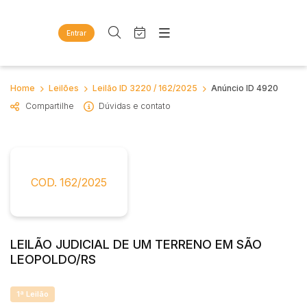
Entrar
Criar conta
Entrar
Site
Busca por palavra-chave
Home
Leilões
Leilão ID 3220 / 162/2025
Anúncio ID 4920
Agenda
Home
Compartilhe
Dúvidas e contato
Quem Somos
Quem Somos
Categoria
Subcategoria
Eventos
Contato
Fale Conosco
Busca por categoria
Estados
Cidade
COD. 162/2025
Diversos
Bens diversos
Imóveis
Bairro
Comitente
Apartamentos
LEILÃO JUDICIAL DE UM TERRENO EM SÃO
Casas
LEOPOLDO/RS
Judiciais
Extrajudiciais
Ponto Comercial
Faixa de valor
Rural
1ª Leilão
R$
R$
até