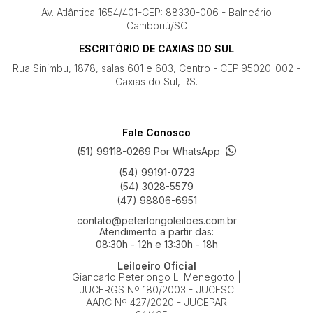
Av. Atlântica 1654/401-CEP: 88330-006 - Balneário
Camboriú/SC
ESCRITÓRIO DE CAXIAS DO SUL
Rua Sinimbu, 1878, salas 601 e 603, Centro - CEP:95020-002 -
Caxias do Sul, RS.
Fale Conosco
(51) 99118-0269 Por WhatsApp
(54) 99191-0723
(54) 3028-5579
(47) 98806-6951
contato@peterlongoleiloes.com.br
Atendimento a partir das:
08:30h - 12h e 13:30h - 18h
Leiloeiro Oficial
Giancarlo Peterlongo L. Menegotto |
JUCERGS Nº 180/2003 - JUCESC
AARC Nº 427/2020 - JUCEPAR