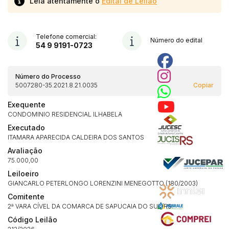
Leia atentamente o
Edital de Leilão
Telefone comercial:
Número do edital
54 9 9191-0723
Número do Processo
5007280-35.2021.8.21.0035
Copiar
Exequente
CONDOMINIO RESIDENCIAL ILHABELA
Executado
ITAMARA APARECIDA CALDEIRA DOS SANTOS
Avaliação
75.000,00
Leiloeiro
GIANCARLO PETERLONGO LORENZINI MENEGOTTO (180/2003)
Comitente
2ª VARA CÍVEL DA COMARCA DE SAPUCAIA DO SUL/RS.
Código Leilão