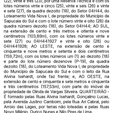
(22), vinte e três (23), por uma Reserva Técnica e com os
lotes números vinte e cinco (25), vinte e seis (26) e vinte
e sete (27), da quadra dezoito (18), do Setor 04H44, do
Loteamento Vida Nova I, de propriedade do Município de
Sapucaia do Sul e com o lote número vinte e oito (28) da
quadra número dezoito (18), do Setor 04H44; AO SUL,
na extensão de cento e três metros e oitenta e nove
centímetros (103,89m), com os lotes números vinte e
sete (27) ou 04H441927 e vinte e oito (28) ou
04H441928; AO LESTE, na extensão de cento e
cinquenta e nove metros e setenta e dois centímetros
(159,72m), com os lotes números um (1) ao dezoito (18)
e parte do lote número dezenove (P-19), da quadra
dezoito (18), do Loteamento Vida Nova I, de propriedade
do Município de Sapucaia do Sul e com o leito da Rua
Alvina Isehardt, onde faz frente; e, AO OESTE, na
extensão de cento e cinquenta e sete metros e cinquenta
e três centímetros (157,53m), com parte do imóvel de
propriedade de Olinda de Vargas Silveira. QUARTEIRÃO -
É formado pelas Ruas Alvina Isehardt, Gonçalino Lucas,
pela Avenida Justino Camboim, pela Rua Ari Cabral, pelo
Arroio das Lages, por terras não loteadas e pelas Ruas
Novo Milênio, Ourico Nunes e Nilo Pires de Lima.