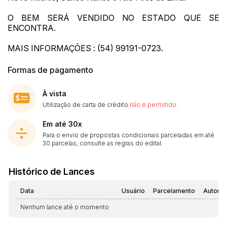
O BEM SERÁ VENDIDO NO ESTADO QUE SE
ENCONTRA.
MAIS INFORMAÇÕES : (54) 99191-0723.
Formas de pagamento
À vista
Utilização de carta de crédito
não é permitido
.
Em até 30x
Para o envio de propostas condicionais parceladas em até
30 parcelas, consulte as regras do edital.
Histórico de Lances
Data
Usuário
Parcelamento
Automá
Nenhum lance até o momento