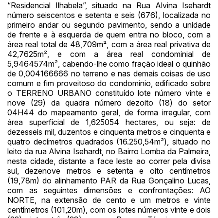
“Residencial Ilhabela”, situado na Rua Alvina Isehardt
número seiscentos e setenta e seis (676), localizada no
Habilite-se para efetuar lances ou
Histórico de Propostas
propostas
primeiro andar ou segundo pavimento, sendo a unidade
Envie sua Proposta
de frente e à esquerda de quem entra no bloco, com a
(Art. 895, CPC)
Data
Usuário
Valor
área real total de 48,709m², com a área real privativa de
42,7625m², e com a área real condominial de
14/04/2025 18:43:11
TIAGOFELIPE
R$ 1,00
5,9464574m², cabendo-lhe como fração ideal o quinhão
Clique aqui para fazer login
de 0,004166666 no terreno e nas demais coisas de uso
14/04/2025 18:43:11
TIAGOFELIPE
R$ 1,00
comum e fim proveitoso do condomínio, edificado sobre
14/04/2025 18:43:11
TIAGOFELIPE
R$ 1,00
o TERRENO URBANO constituído lote número vinte e
nove (29) da quadra número dezoito (18) do setor
04H44 do mapeamento geral, de forma irregular, com
área superficial de 1,625054 hectares, ou seja: de
dezesseis mil, duzentos e cinquenta metros e cinquenta e
quatro decímetros quadrados (16.250,54m²), situado no
leito da rua Alvina Isehardt, no Bairro Lomba da Palmeira,
nesta cidade, distante a face leste ao correr pela divisa
sul, dezenove metros e setenta e oito centímetros
(19,78m) do alinhamento PAR da Rua Gonçalino Lucas,
com as seguintes dimensões e confrontações: AO
NORTE, na extensão de cento e um metros e vinte
centímetros (101,20m), com os lotes números vinte e dois