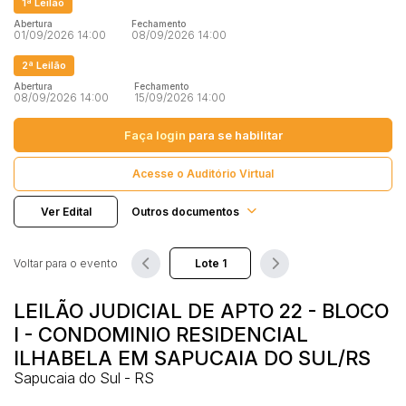
1ª Leilão
Terreno
Abertura
Fechamento
01/09/2026 14:00
Vaga de Garagem
08/09/2026 14:00
Pesquisar
Máquinas
2ª Leilão
Máquinas Agrícolas
Abertura
Fechamento
08/09/2026 14:00
15/09/2026 14:00
Máquinas Industriais
Faça login
para se habilitar
Máquinas Pesadas
Materiais/Equipamentos
Acesse o Auditório Virtual
Sucatas
Veículos
Ver Edital
Outros documentos
Aquáticos
Caminhões
Voltar para o evento
Carros
LEILÃO JUDICIAL DE APTO 22 - BLOCO
Motos
I - CONDOMINIO RESIDENCIAL
Ônibus
ILHABELA EM SAPUCAIA DO SUL/RS
Outros
Sapucaia do Sul - RS
Reboque