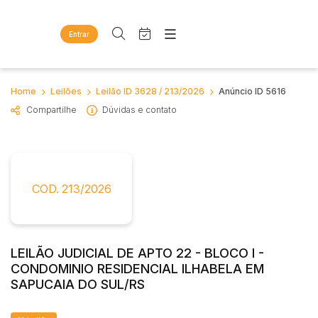
Entrar
Criar conta
Entrar
Site
Busca por palavra-chave
Home
Leilões
Leilão ID 3628 / 213/2026
Anúncio ID 5616
Agenda
Home
Compartilhe
Dúvidas e contato
Quem Somos
Quem Somos
Categoria
Subcategoria
Eventos
Contato
Fale Conosco
Busca por categoria
Estados
Cidade
COD. 213/2026
Diversos
Bens diversos
Imóveis
Bairro
Comitente
Apartamentos
LEILÃO JUDICIAL DE APTO 22 - BLOCO I -
Casas
CONDOMINIO RESIDENCIAL ILHABELA EM
Judiciais
Extrajudiciais
Ponto Comercial
SAPUCAIA DO SUL/RS
Faixa de valor
Rural
R$
R$
até