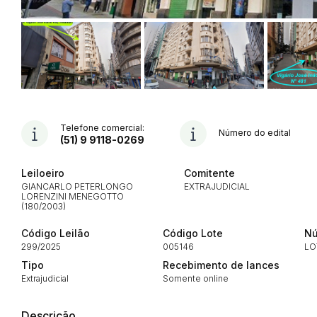
Telefone comercial:
Número do edital
(51) 9 9118-0269
Habilite-se para efetu
Leiloeiro
Comitente
GIANCARLO PETERLONGO
EXTRAJUDICIAL
LORENZINI MENEGOTTO
(180/2003)
Código Leilão
Código Lote
Nú
299/2025
005146
LO
Tipo
Recebimento de lances
Extrajudicial
Somente online
Envie sua Proposta
Descrição