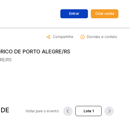
Entrar
Criar conta
Compartilhe
Dúvidas e contato
dos
Cidade
ÓRICO DE PORTO ALEGRE/RS
RE/RS
 de valor
até
R$
Pesquisar
 DE
Voltar para o evento