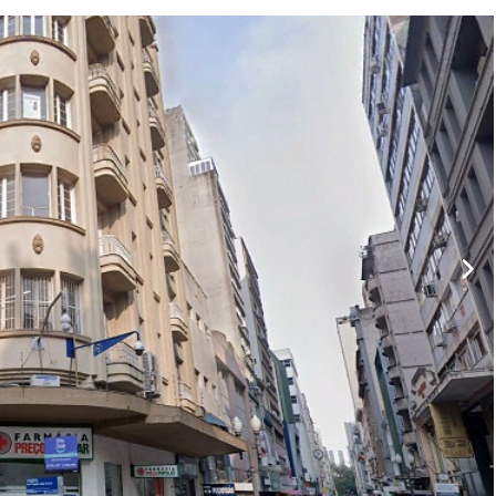
Caminhões
Carros
Motos
Ônibus
Outros
Reboque