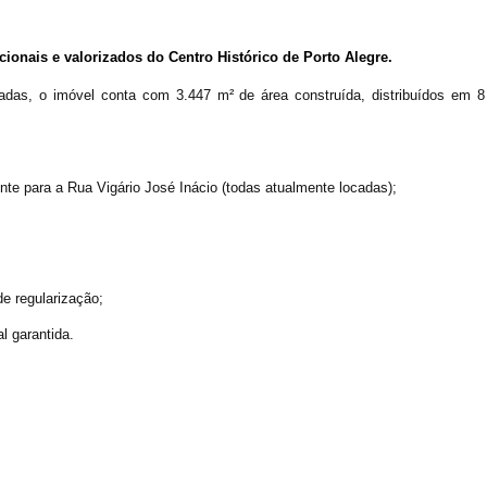
Clique aqui para fazer login
14/04/2025 18:43:11
TIAGOFELIPE
14/04/2025 18:43:11
TIAGOFELIPE
ionais e valorizados do Centro Histórico de Porto Alegre.
14/04/2025 18:43:11
TIAGOFELIPE
das, o imóvel conta com 3.447 m² de área construída, distribuídos em 8
nte para a Rua Vigário José Inácio (todas atualmente locadas);
e regularização;
l garantida.