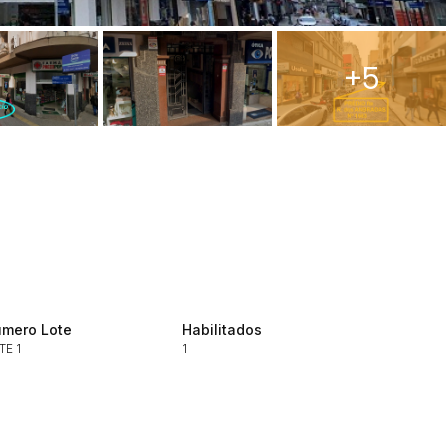
+5
ar lances ou propostas
mero Lote
Habilitados
TE 1
1
Histórico de Propostas
(Art. 895,
Data
Usuário