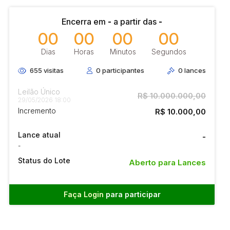
Encerra em
-
a partir das
-
00
00
00
00
Dias
Horas
Minutos
Segundos
655
visitas
0
participantes
0
lances
Leilão Único
R$ 10.000.000,00
29/05/2026 18:00
Incremento
R$ 10.000,00
Lance atual
-
-
Status do Lote
Aberto para Lances
Faça Login
para participar