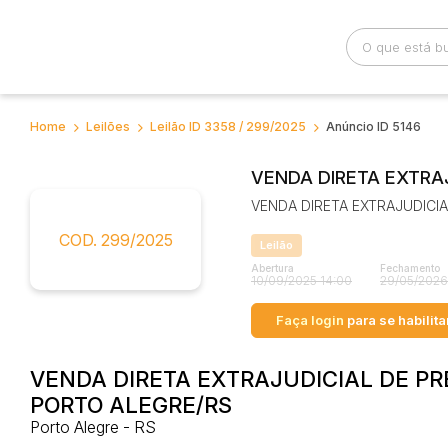
Home
Leilões
Leilão ID 3358 / 299/2025
Anúncio ID 5146
Busca por palavra-chave
Categoria
VENDA DIRETA EXTRA
VENDA DIRETA EXTRAJUDICI
Bairro
Comitente
COD. 299/2025
Leilão
Abertura
Fechamento
10/09/2025 14:00
29/05/2026
Faça login
para se habilita
VENDA DIRETA EXTRAJUDICIAL DE PR
PORTO ALEGRE/RS
Porto Alegre - RS