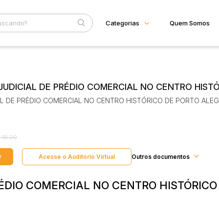
Categorias
Quem Somos
Diversos
Home
Subcategoria
Esta
Bens diversos
Eventos
Imóveis
JUDICIAL DE PRÉDIO COMERCIAL NO CENTRO HIST
Fale Conosco
Apartamentos
AL DE PRÉDIO COMERCIAL NO CENTRO HISTÓRICO DE PORTO ALEG
Casas
Faixa
Ponto Comercial
Judiciais
Extrajudiciais
Rural
R$
Terreno
Vaga de Garagem
 18:00
Máquinas
r
Acesse o Auditório Virtual
Máquinas Agrícolas
Outros documentos
Máquinas Industriais
Máquinas Pesadas
ÉDIO COMERCIAL NO CENTRO HISTÓRICO
Materiais/Equipamentos
Sucatas
Veículos
Aquáticos