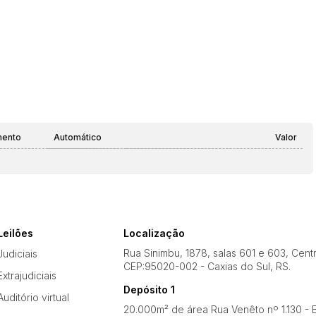
mento
Automático
Valor
Leilões
Localização
Rua Sinimbu, 1878, salas 601 e 603, Cent
Judiciais
CEP:95020-002 - Caxias do Sul, RS.
Extrajudiciais
Depósito 1
Auditório virtual
20.000m² de área Rua Venêto nº 1.130 - B