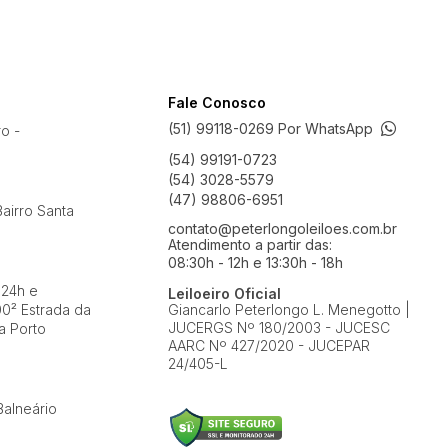
Fale Conosco
(51) 99118-0269 Por WhatsApp
ro -
(54) 99191-0723
(54) 3028-5579
(47) 98806-6951
airro Santa
contato@peterlongoleiloes.com.br
Atendimento a partir das:
08:30h - 12h e 13:30h - 18h
 24h e
Leiloeiro Oficial
0² Estrada da
Giancarlo Peterlongo L. Menegotto |
JUCERGS Nº 180/2003 - JUCESC
a Porto
AARC Nº 427/2020 - JUCEPAR
24/405-L
Balneário