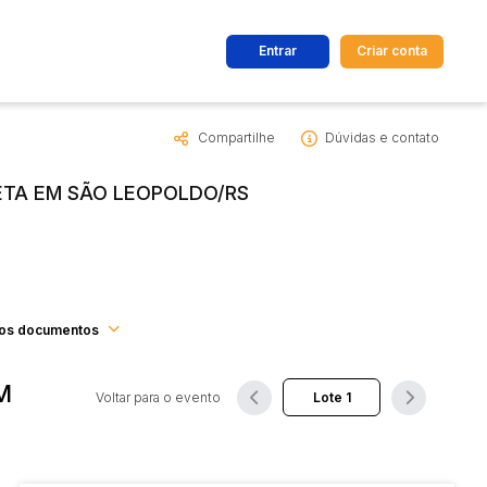
Entrar
Criar conta
Compartilhe
Dúvidas e contato
dos
Cidade
RETA EM SÃO LEOPOLDO/RS
 de valor
até
R$
Pesquisar
os documentos
M
Voltar para o evento