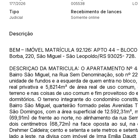
177/2026
005538
LO
Tipo
Recebimento de lances
Judicial
Somente online
Envie sua Proposta
Descrição
BEM – IMÓVEL MATRÍCULA 92.126: APTO 44 – BLOCO
Borba, 220, São Miguel - São Leopoldo/RS 93025- 728.
DESCRIÇAO DA MATRICULA: O APARTAMENTO Nº 44 do Bl
Bairro São Miguel, na Rua Sem Denominação, sob nº 220,
unidade de fundos e a esquerda de quem entra no bloco,
real privativa e 5,8214m² de área real de uso comum
terreno e nas coisas de uso comum e fim proveitoso do edi
dormitórios. O terreno integrante do condomínio cons
Bairro São Miguel, quarteirão formado pelas Avenid
São Domingos, com a área superficial de 12.592,31m², 
(69,91m) de frente ao norte, no alinhamento da rua Sem
dois centímetros (68,72m) na face oposta ao sul, na 
Drehmer Caldeira; cento e setenta e sete metros e seten
lado a leste, na divisa com imóvel de Irma Emília Daudt