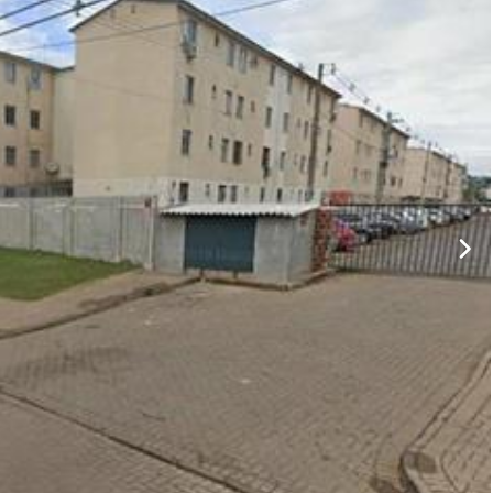
Caminhões
Carros
Motos
Ônibus
Outros
Reboque