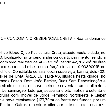
TE 1
4
Histórico de Propostas
(Art. 895,
Data
Usuário
Clique aqui para fazer login
14/04/2025 18:43:11
TIAGOFELIPE
14/04/2025 18:43:11
TIAGOFELIPE
 C - CONDOMINIO RESIDENCIAL CRETA - Rua Lindomar de
14/04/2025 18:43:11
TIAGOFELIPE
oco C, do Residencial Creta, situado nesta cidade, no
 localizado no terceiro andar ou quarto pavimento, sendo a
 com área real total de 48,5839m², sendo 42,7625m² de área
, correspondendo-lhe a uma fração ideal de 0,00390015 no
fício. Constituído de sala, cozinha/serviço, banho, dois (02)
titui-se de UMA ÁREA DE TERRAS, situada nesta cidade, no
as Tomaz Edson, Dom João Becker, Ruas Sem Denominação e
medindo sessenta e nove metros e noventa e um centímetros
 Denominação, lado par; sessenta e oito metros e setenta e
divisa com imóvel de Jorge Fernando Northfleete e Cleber
ta e nove centímetros (177,79m) da frente aos fundos, por um
 Prieto e Outros, e cento e oitenta e sete metros e quatorze