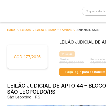
Home
Leilões
Leilão ID 3592 / 177/2026
Anúncio ID 5538
Busca por palavra-chave
Categoria
LEILÃO JUDICIAL DE 
Bairro
Comitente
1ª Leilão
COD. 177/2026
Abertura
Fechamento
28/07/2026 14:00
04/08/2026
Faça login
para se habilita
LEILÃO JUDICIAL DE APTO 44 – BLOC
SÃO LEOPOLDO/RS
São Leopoldo - RS