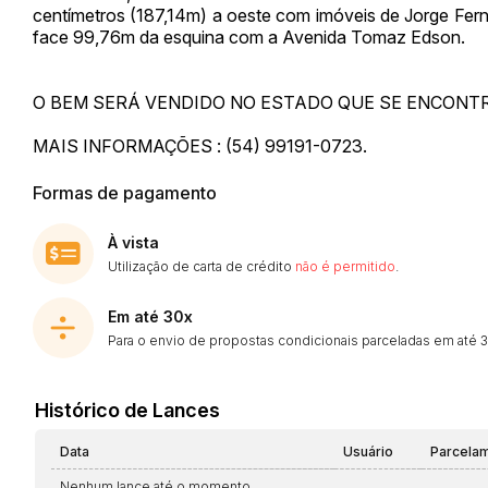
centímetros (187,14m) a oeste com imóveis de Jorge Ferna
face 99,76m da esquina com a Avenida Tomaz Edson.
O BEM SERÁ VENDIDO NO ESTADO QUE SE ENCONT
MAIS INFORMAÇÕES : (54) 99191-0723.
Formas de pagamento
À vista
Utilização de carta de crédito
não é permitido
.
Em até 30x
Para o envio de propostas condicionais parceladas em até 30
Histórico de Lances
Data
Usuário
Parcela
Nenhum lance até o momento