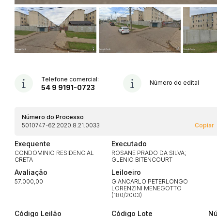
Telefone comercial:
Número do edital
54 9 9191-0723
Número do Processo
5010747-62.2020.8.21.0033
Copiar
Exequente
Executado
Habilite-se para efetu
CONDOMINIO RESIDENCIAL
ROSANE PRADO DA SILVA;
CRETA
GLENIO BITENCOURT
Avaliação
Leiloeiro
57.000,00
GIANCARLO PETERLONGO
LORENZINI MENEGOTTO
(180/2003)
Código Leilão
Código Lote
Nú