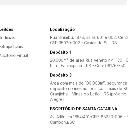
Leilões
Localização
Rua Sinimbu, 1878, salas 601 e 603, Cent
Judiciais
CEP:95020-002 - Caxias do Sul, RS.
Extrajudiciais
Depósito 1
Auditório virtual
20.000m² de área Rua Venêto nº 1.130 - B
Rita - Farroupilha - RS - Cep: 96176-350
Depósito 3
Área com mais de 100.000m², segurança
depósito no mesmo local com mais de 80
Granjinha - Minas do Leão - RS (próximo 
Alegre)
ESCRITÓRIO DE SANTA CATARINA
Av. Atlântica 1654/401-CEP: 88330-006 - 
Camboriú/SC