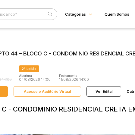
Categorias
Quem Somos
Diversos
Home
Subcategoria
Esta
Bens diversos
Eventos
Imóveis
APTO 44 – BLOCO C - CONDOMINIO RESIDENCIAL C
Fale Conosco
Apartamentos
Casas
Faixa
Ponto Comercial
2ª Leilão
Judiciais
Extrajudiciais
Rural
R$
Abertura
Fechamento
Terreno
 14:00
04/08/2026 14:00
11/08/2026 14:00
Vaga de Garagem
r
Acesse o Auditório Virtual
Máquinas
Ver Edital
Outr
Máquinas Agrícolas
Máquinas Industriais
Máquinas Pesadas
O C - CONDOMINIO RESIDENCIAL CRETA E
Materiais/Equipamentos
Sucatas
Veículos
Aquáticos