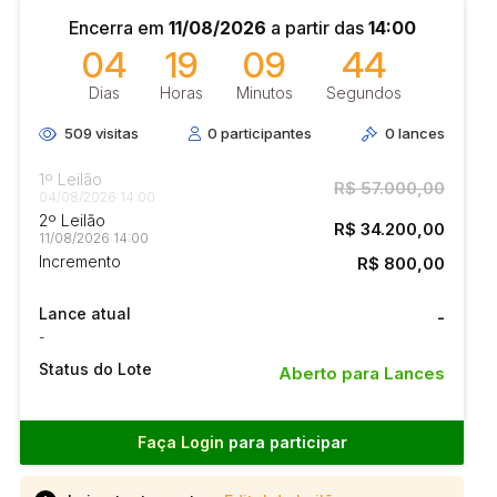
Encerra em
11/08/2026
a partir das
14:00
04
19
09
43
Dias
Horas
Minutos
Segundos
509
visitas
0
participantes
0
lances
1º Leilão
R$ 57.000,00
04/08/2026 14:00
2º Leilão
R$ 34.200,00
11/08/2026 14:00
Incremento
R$ 800,00
Lance atual
-
-
Status do Lote
Aberto para Lances
Faça Login
para participar