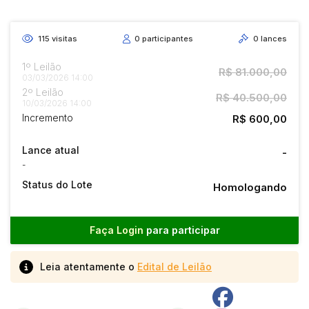
115
visitas
0
participantes
0
lances
1º Leilão
R$ 81.000,00
03/03/2026 14:00
2º Leilão
R$ 40.500,00
10/03/2026 14:00
Incremento
R$ 600,00
Lance atual
-
-
Status do Lote
Homologando
Faça Login
para participar
Leia atentamente o
Edital de Leilão