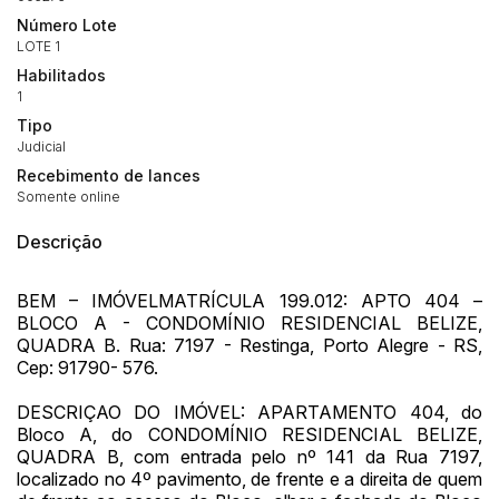
Número Lote
LOTE 1
Habilitados
1
Tipo
Judicial
Recebimento de lances
Somente online
Descrição
BEM – IMÓVELMATRÍCULA 199.012: APTO 404 –
BLOCO A - CONDOMÍNIO RESIDENCIAL BELIZE,
Habilite-se para efetuar lances ou
QUADRA B. Rua: 7197 - Restinga, Porto Alegre - RS,
Histórico de Propostas
propostas
Envie sua Proposta
Cep: 91790- 576.
(Art. 895, CPC)
Data
Usuário
Valor
DESCRIÇAO DO IMÓVEL: APARTAMENTO 404, do
14/04/2025 18:43:11
TIAGOFELIPE
R$ 1,00
Bloco A, do CONDOMÍNIO RESIDENCIAL BELIZE,
Clique aqui para fazer login
QUADRA B, com entrada pelo nº 141 da Rua 7197,
14/04/2025 18:43:11
TIAGOFELIPE
R$ 1,00
localizado no 4º pavimento, de frente e a direita de quem
14/04/2025 18:43:11
TIAGOFELIPE
R$ 1,00