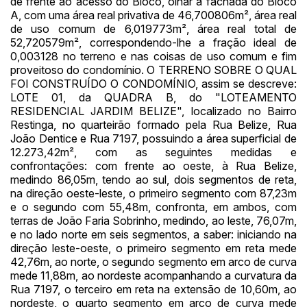
de frente ao acesso do Bloco, olhar a fachada do Bloco
A, com uma área real privativa de 46,700806m², área real
de uso comum de 6,019773m², área real total de
52,720579m², correspondendo-lhe a fração ideal de
0,003128 no terreno e nas coisas de uso comum e fim
proveitoso do condomínio. O TERRENO SOBRE O QUAL
FOI CONSTRUÍDO O CONDOMÍNIO, assim se descreve:
LOTE 01, da QUADRA B, do "LOTEAMENTO
RESIDENCIAL JARDIM BELIZE", localizado no Bairro
Restinga, no quarteirão formado pela Rua Belize, Rua
João Dentice e Rua 7197, possuindo a área superficial de
12.273,42m², com as seguintes medidas e
confrontações: com frente ao oeste, à Rua Belize,
medindo 86,05m, tendo ao sul, dois segmentos de reta,
na direção oeste-leste, o primeiro segmento com 87,23m
e o segundo com 55,48m, confronta, em ambos, com
terras de João Faria Sobrinho, medindo, ao leste, 76,07m,
e no lado norte em seis segmentos, a saber: iniciando na
direção leste-oeste, o primeiro segmento em reta mede
42,76m, ao norte, o segundo segmento em arco de curva
mede 11,88m, ao nordeste acompanhando a curvatura da
Rua 7197, o terceiro em reta na extensão de 10,60m, ao
nordeste, o quarto segmento em arco de curva mede