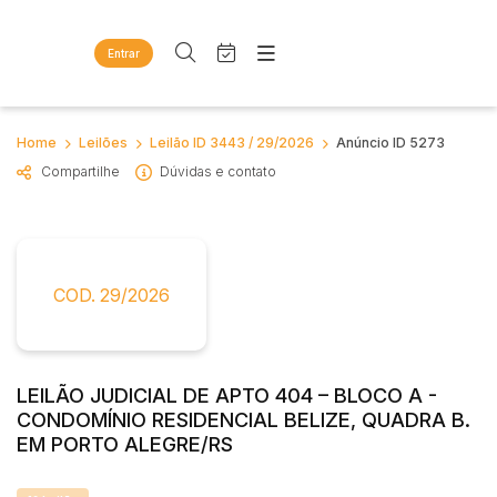
Entrar
Criar conta
Entrar
Site
Busca por palavra-chave
Home
Leilões
Leilão ID 3443 / 29/2026
Anúncio ID 5273
Agenda
Home
Compartilhe
Dúvidas e contato
Quem Somos
Quem Somos
Categoria
Subcategoria
Eventos
Contato
Fale Conosco
Busca por categoria
Estados
Cidade
COD. 29/2026
Diversos
Bens diversos
Imóveis
Bairro
Comitente
Apartamentos
LEILÃO JUDICIAL DE APTO 404 – BLOCO A -
Casas
CONDOMÍNIO RESIDENCIAL BELIZE, QUADRA B.
Judiciais
Extrajudiciais
Ponto Comercial
EM PORTO ALEGRE/RS
Faixa de valor
Rural
R$
R$
até