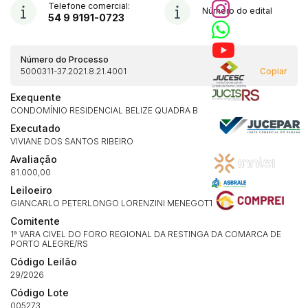
Telefone comercial:
Número do edital
54 9 9191-0723
Número do Processo
5000311-37.2021.8.21.4001
Copiar
Exequente
CONDOMÍNIO RESIDENCIAL BELIZE QUADRA B
Executado
VIVIANE DOS SANTOS RIBEIRO
Avaliação
81.000,00
Leiloeiro
GIANCARLO PETERLONGO LORENZINI MENEGOTTO (180/2003)
Comitente
1ª VARA CIVEL DO FORO REGIONAL DA RESTINGA DA COMARCA DE
PORTO ALEGRE/RS
Código Leilão
29/2026
Código Lote
005273