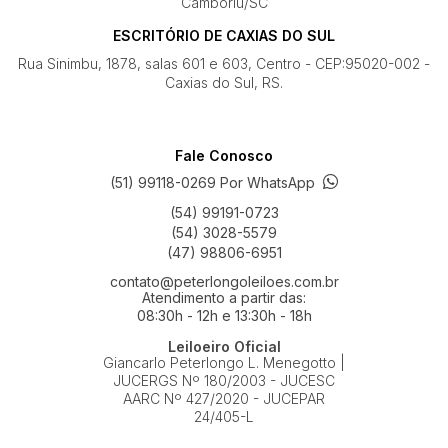
Camboriú/SC
ESCRITÓRIO DE CAXIAS DO SUL
Rua Sinimbu, 1878, salas 601 e 603, Centro - CEP:95020-002 -
Caxias do Sul, RS.
Fale Conosco
(51) 99118-0269 Por WhatsApp
(54) 99191-0723
(54) 3028-5579
(47) 98806-6951
contato@peterlongoleiloes.com.br
Atendimento a partir das:
08:30h - 12h e 13:30h - 18h
Leiloeiro Oficial
Giancarlo Peterlongo L. Menegotto |
JUCERGS Nº 180/2003 - JUCESC
AARC Nº 427/2020 - JUCEPAR
24/405-L